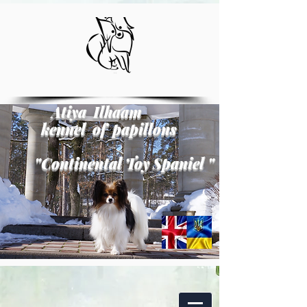
Atiya Ilhaam
kennel of papillons
"
Continental Toy Spaniel
"