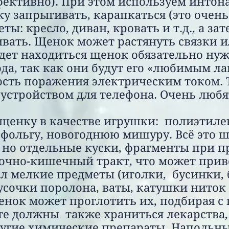
ективно). При этом используем интон
у запрыгивать, карапкаться (это очень
: кресло, диван, кровать и т.д., а зат
ивать. Щенок может растянуть связки и
удет находиться щенок обязательно нуж
да, так как они будут его «любимым л
сть поражения электрическим током. 
 устройством для телефона
. Очень любя
е щенку в качестве игрушки:
полиэтиле
 фольгу, новогоднюю мишуру. Всё это ш
 но отдельные куски, фрагменты при 
чно-кишечный тракт, что может привес
ол мелкие предметы (иголки, бусинки, 
сочки поролона, ваты, катушки ниток и
енок может проглотить их, подбирая с 
сте должны также храниться лекарства
угие химические препараты. Напольны