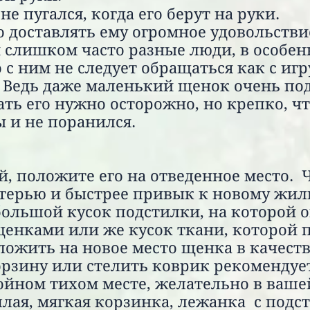
е пугался, когда его берут на руки.
о доставлять ему огромное удовольствие
 слишком часто разные люди, в особен
 с ним не следует обращаться как с иг
! Ведь даже маленький щенок очень по
ть его нужно осторожно, но крепко, чт
ы и не поранился.
, положите его на отведенное место. 
атерью и быстрее привык к новому жиль
льшой кусок подстилки, на которой он
енками или же кусок ткани, которой 
оложить на новое место щенка в качест
орзину или стелить коврик рекомендует
койном тихом месте, желательно в ваше
лая, мягкая корзинка, лежанка с подс