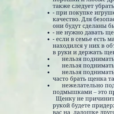
также следует убрат
- при покупке игруш
качество. Для безоп
они будут сделаны б
- не нужно давать щ
- если в семье есть 
находился у них в о
в руки и держать ще
нельзя поднимать 
нельзя поднимать 
нельзя поднимать щ
часто брать щенка т
нежелательно подни
подмышками – это пр
Щенку не причинит б
рукой будете придерж
вас на ладошке
друг