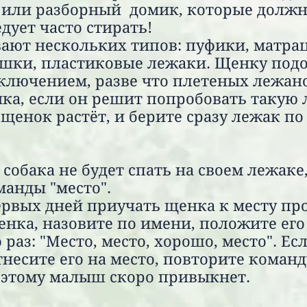
 или разборный домик, которые должны
дует часто стирать!
ают нескольких типов: пуфики, матрац
ушки, пластиковые лежаки. Щенку подо
сключением, разве что плетеных лежан
ка, если он решит попробовать такую л
 щенок растёт, и берите сразу лежак п
собака не будет спать на своем лежаке
манды "место".
первых дней приучать щенка к месту п
енка, назовите по имени, положите его
раз: "Место, место, хорошо, место". Ес
отнесите его на место, повторите кома
 этому малыш скоро привыкнет.