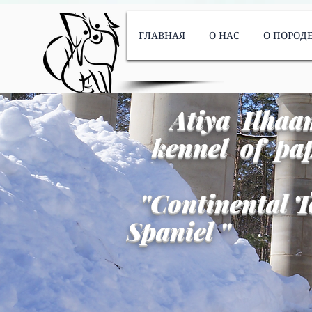
ГЛАВНАЯ
О НАС
О ПОРОД
Atiya Ilhaa
kennel of pap
"
Continental T
Spaniel
"