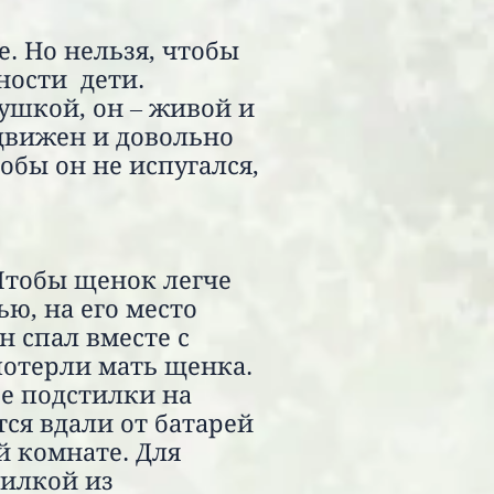
. Но нельзя, чтобы
ности дети.
рушкой, он – живой и
движен и довольно
обы он не испугался,
Чтобы щенок легче
ю, на его место
 спал вместе с
потерли мать щенка.
ве подстилки на
ся вдали от батарей
й комнате. Для
тилкой из