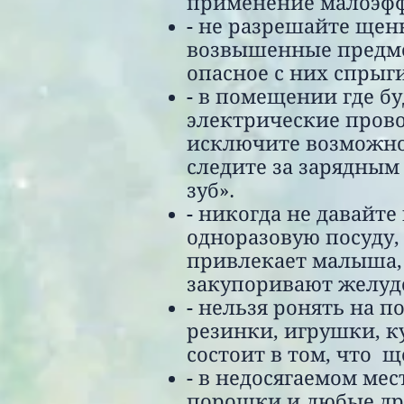
применение малоэфф
- не разрешайте щенк
возвышенные предметы
опасное с них спрыг
- в помещении где б
электрические прово
исключите возможно
следите за зарядным
зуб».
- никогда не давайт
одноразовую посуду,
привлекает малыша,
закупоривают желудо
-
нельзя ронять на п
резинки, игрушки, ку
состоит в том, что щ
- в недосягаемом ме
порошки и любые др