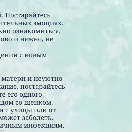
. Постарайтесь
ительных эмоциях.
жно ознакомиться,
ково и нежно, не
щении с новым
 матери и неуютно
мание, постарайтесь
е его одного.
ядом со щенком,
и с улицы или от
может заболеть.
личным инфекциям,