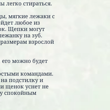
 легко стираться.
ы, мягкие лежаки с
йдет любое из
ок. Щепки могут
ежанку на зуб.
о размерам взрослой
, его можно будет
ростыми командами.
 на подстилку и
ли щенок уснет не
нду спокойным