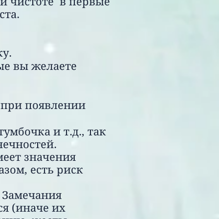
ой чистоте в первые
ста.
у.
ые вы желаете
 при появлении
умбочка и т.д., так
нечностей.
меет значения
азом, есть риск
 Замечания
ся (иначе их