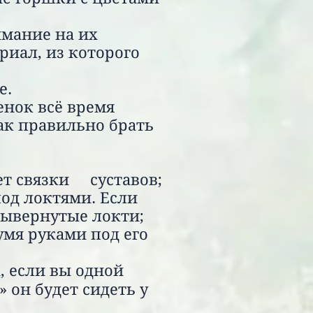
имание на их
риал, из которого
е.
енок всё время
ак правильно брать
яет связки суставов
;
од локтями. Если
вывернутые локти;
мя руками под его
, если вы одной
 он будет сидеть у