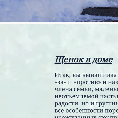
Щенок в доме
Итак, вы вынашивая 
«за» и «против» и на
члена семьи, малень
неотъемлемой частью
радости, но и груст
все особенности пор
неожиданных сюрпр