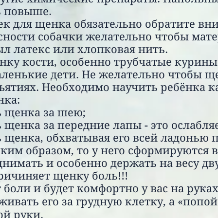
ь повыше.
ек для щенка обязательно обратите вн
асности собачки желательно чтобы мате
ыл латекс или хлопковая нить.
енку кости, особенно трубчатые курины
маленькие дети. Не желательно чтобы щ
бъятиях. Необходимо научить ребёнка к
нка:
щенка за шею;
щенка за передние лапы
- это ослабл
енка, обхватывая его всей ладонью п
аким образом, то у него сформируются 
мать и особенно держать на весу дву
ичиняет щенку боль!!!
оли и будет комфортно у вас на руках
ивать его за грудную клетку, а «попой»
ой руки.