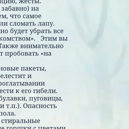
ацию, жесты.
 забавно) на
ем, что самое
ли сломать лапу.
но будет убрать все
акомством». Этим вы
Также внимательно
т пробовать «на
новые пакеты,
елестит и
проглатывании
ти к его гибели.
булавки, пуговицы,
 т.п.). Опасность
пола.
, стиральные
е горшки с цветами