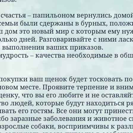
 счастья – папильоном вернулись домой
семьи были сдержаны в бурных, полож
 дом это новый мир с которым ему ну
олько дней. Разговаривайте с ними лас
о выполнения ваших приказов.
мудрость – качества необходимые в об
покупки ваш щенок будет тосковать по
 новом месте. Проявите терпение и вни
енку, что вы его любите и не оставляйт
во людей, которые будут находиться р
вать его гостям. Все они могут принест
ибо заразные заболевания и животное с
взрослые собаки, восприимчивы к раз