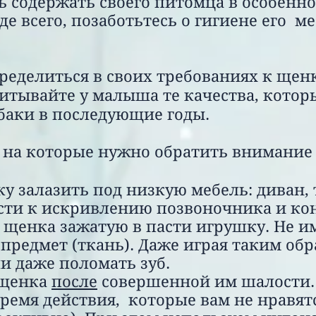
ь содержать своего питомца в особенн
 всего, позаботьтесь о гигиене его ме
ределиться в своих требованиях к щенк
питывайте у малыша те качества, котор
обаки в последующие годы.
 на которые нужно обратить внимание
у залазить под низкую мебель: диван, т
сти к искривлению позвоночника и ко
 у щенка зажатую в пасти игрушку. Не и
предмет (ткань). Даже играя таким обр
и даже поломать зуб.
 щенка
после
совершенной им шалости.
время действия, которые вам не нравят