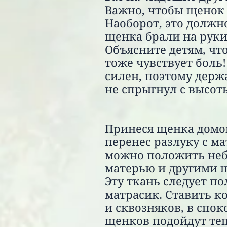
Важно, чтобы щенок н
Наоборот, это должн
щенка брали на руки
Объясните детям, что
тоже чувствует боль
силен, поэтому держа
не спрыгнул с высот
Принеся щенка домой
перенес разлуку с м
можно положить небо
матерью и другими щ
Эту ткань следует п
матрасик. Ставить к
и сквозняков, в спо
щенков подойдут теп