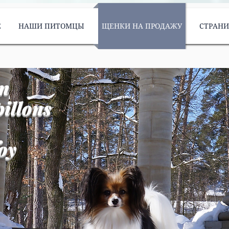
Е
НАШИ ПИТОМЦЫ
ЩЕНКИ НА ПРОДАЖУ
СТРАН
m
illons
oy