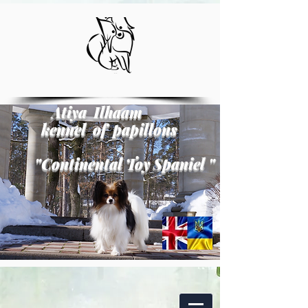
Atiya Ilhaam
kennel of papillons
"
Continental Toy Spaniel
"