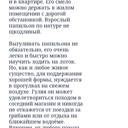
и в квартире. Его смело
можно держать в жилом
помещении с дорогой
обстановкой. Взрослый
папильон по натуре не
щкодливый.
Выгуливать папильона не
обязательно, его очень
легко и быстро можно
научить ходить на лоток.
Но, как и любое живое
существо, для поддержания
хорошей формы, нуждается
в прогулках на свежем
воздухе. Гуляя он может
удовлетвориться походом в
соседний магазин и никогда
не откажется от поездки за
грибами или от отдыха на
ближайшем водоёме.
Впрочем, от любого похода