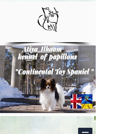
Atiya Ilhaam
kennel of papillons
"
Continental Toy Spaniel
"