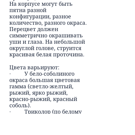
На корпусе могут быть
пятна разной
конфигурации, разное
количество, разного окраса.
Перецвет должен
симметрично окрашивать
уши и глаза. На небольшой
округлой голове, струится
красивая белая проточина.
Цвета варьируют:
· У бело-соболиного
окраса большая цветовая
гамма (светло-желтый,
рыжий, ярко рыжий,
красно-рыжий, красный
соболь).
· Триколор (по белому
корпусу и голове, черный
перецвет с рыжим
подпалом).