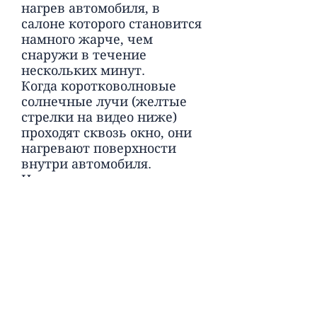
нагрев автомобиля, в
салоне которого становится
намного жарче, чем
снаружи в течение
нескольких минут.
Когда коротковолновые
солнечные лучи (желтые
стрелки на видео ниже)
проходят сквозь окно, они
нагревают поверхности
внутри автомобиля.
Некоторые лучи
поглощаются сидениями,
ковриками и т.д.
Разогретые объекты в
машине (приборная панель,
руль, сиденья) нагревают
воздух, используя
теплопроводность и
конвекцию, а также