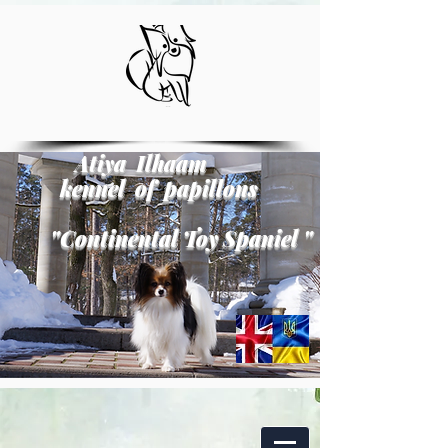
Atiya Ilhaam
kennel of papillons
"
Continental Toy Spaniel
"