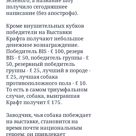
зеленого, а название шоу
получило сегодняшнее
написание (без апострофа).
Кроме внушительных кубков
победители на Выставки
Крафта получают небольшое
денежное вознаграждение.
Победитель BIS - £ 100, резерв
BIS - £ 50, победитель группы - £
50, резервный победитель
группы - £ 25, лучший в породе -
£ 25, лучшая собака
противоположного пола - £ 10.
То есть в самом триумфальном
случае, собака, выигравшая
Крафт получит £ 175.
Заводчик, чья собака побеждает
на выставке, становится на
время почти национальным
героем: он привлекает