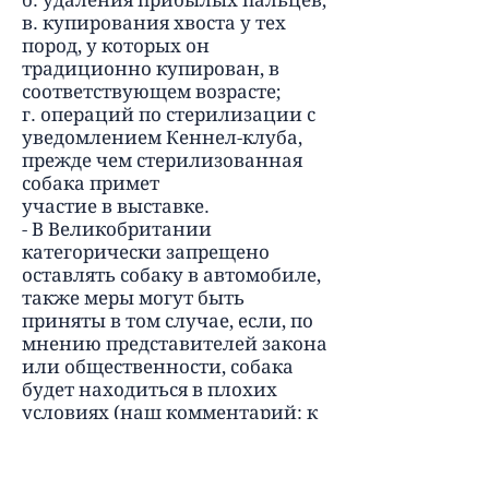
б. удаления прибылых пальцев;
в. купирования хвоста у тех
пород, у которых он
традиционно купирован, в
соответствующем возрасте;
г. операций по стерилизации с
уведомлением Кеннел-клуба,
прежде чем стерилизованная
собака примет
участие в выставке.
- В Великобритании
категорически запрещено
оставлять собаку в автомобиле,
также меры могут быть
приняты в том случае, если, по
мнению представителей закона
или общественности, собака
будет находиться в плохих
условиях (наш комментарий: к
сожалению, на сей счет не
существует каких-либо
определенных директив, и,