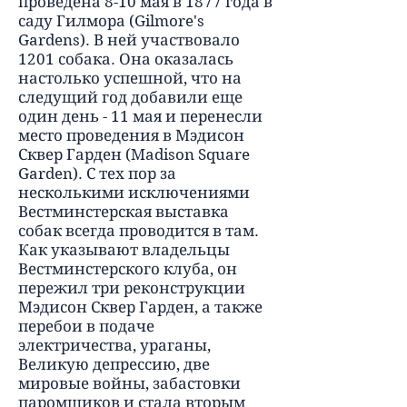
проведена 8-10 мая в 1877 года в
саду Гилмора (Gilmore's
Gardens). В ней участвовало
1201 собака. Она оказалась
настолько успешной, что на
следущий год добавили еще
один день - 11 мая и перенесли
место проведения в Мэдисон
Сквер Гарден (Madison Square
Garden). С тех пор за
несколькими исключениями
Вестминстерская выставка
собак всегда проводится в там.
Как указывают владельцы
Вестминстерского клуба, он
пережил три реконструкции
Мэдисон Сквер Гарден, а также
перебои в подаче
электричества, ураганы,
Великую депрессию, две
мировые войны, забастовки
паромщиков и стала вторым