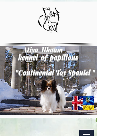
Atiya Ilhaam
kennel of papillons
"
Continental Toy Spaniel
"