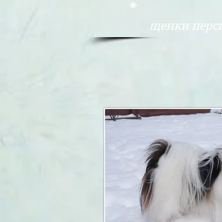
- 1 маль
щенки перспектив