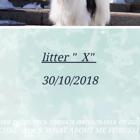
litter " X
"
30/10/2018
нике родились щенки папильона от п
CHKI/ Ати & WHAT ABOUT ME FORUSSI