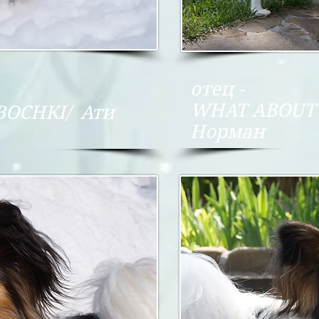
отец -
WHAT ABOUT 
BOCHKI/ Ати
Норман