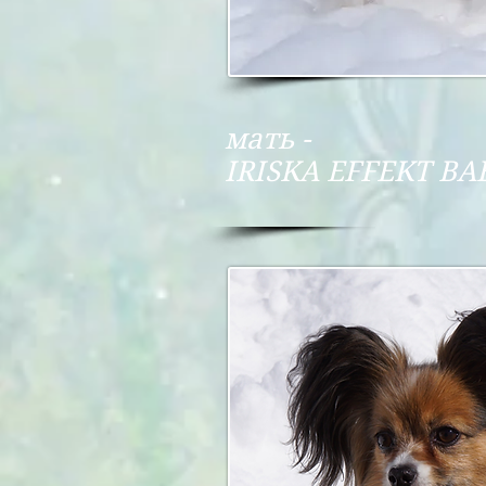
мать -
IRISKA EFFEKT BA