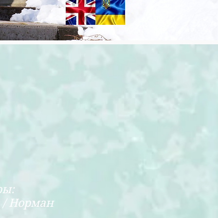
ары:
 / Норман