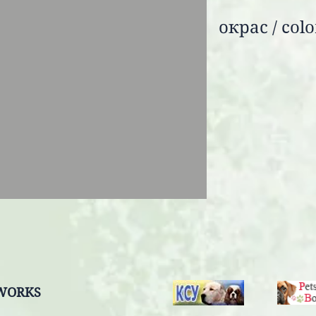
окрас / col
TWORKS