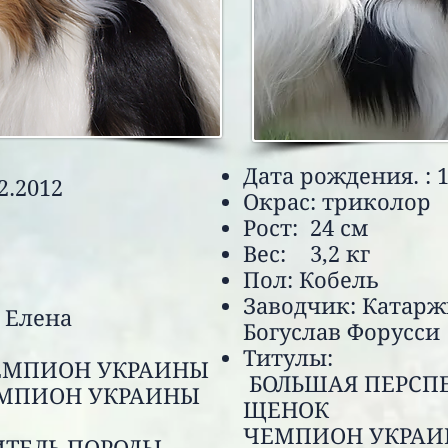
Дата рождения. : 1
2.2012
Окрас: триколор
Рост: 24 см
Вес: 3,2 кг
Пол: Кобель
Заводчик: Катарж
енская Елена
Богусла
Тит
ИОН УКРАИНЫ
БОЛЬШАЯ ПЕР
ОН УКРАИНЫ
ЩЕНОК
СУКА
ЧЕМПИОН У