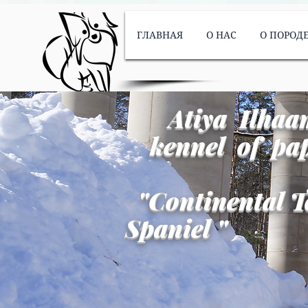
ГЛАВНАЯ
О НАС
О ПОРОД
Atiya Ilhaa
kennel of pap
"
Continental T
Spaniel
"