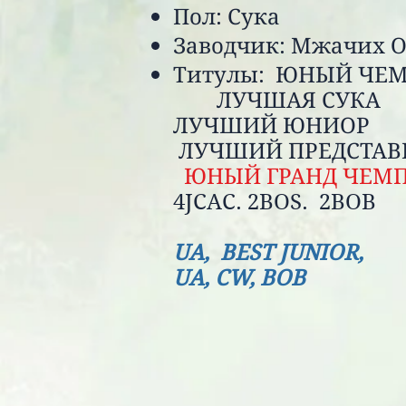
Пол: Сука
Заводчик: Мжачих О
Титулы:
ЮНЫЙ 
ЛУЧШ
ЛУЧШИЙ ЮНИОР
ЛУЧШИЙ ПРЕДС
ЮНЫЙ ГРАНД ЧЕМ
4JCAC.
UA,
B
EST JU
UA,
CW,
BOB