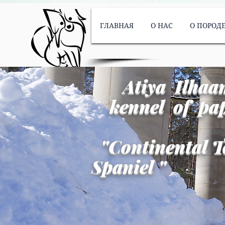
ГЛАВНАЯ
О НАС
О ПОРОД
Atiya Ilhaa
kennel of pap
"
Continental T
Spaniel
"