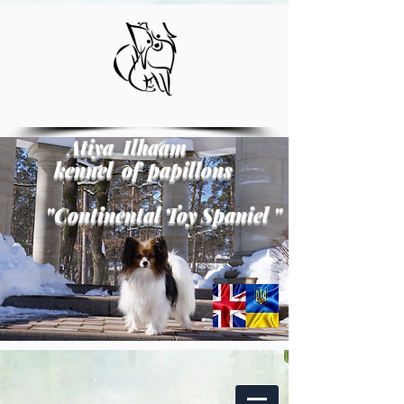
Atiya Ilhaam
kennel of papillons
"
Continental Toy Spaniel
"