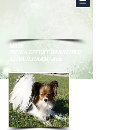
Мать -
IRISKA EFFEKT BABOCHKI/
ATIYA ILHAAM/ Ати