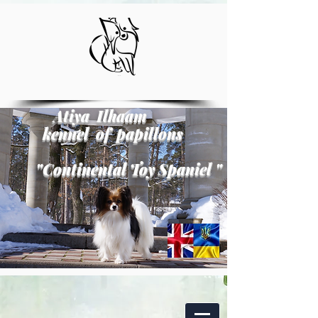
Atiya Ilhaam
kennel of papillons
"
Continental Toy Spaniel
"