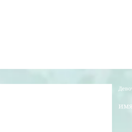
Дево
им
(