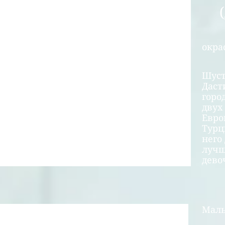
(Д
окра
Шуст
Даст
горо
двух
Евро
Турц
него
лучш
дево
Маль