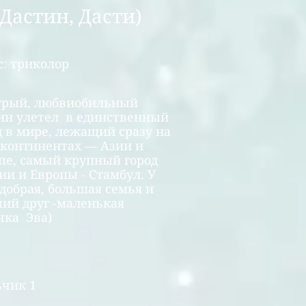
астин, Дасти)
с: триколор
рый, любвиобильный
ин улетел в единственный
д в мире, лежащий сразу на
 континентах — Азии и
пе, самый крупный город
ии и Европы - Стамбул. У
 добрая, большая семья и
ий друг -маленькая
чка Эва)
чик 1