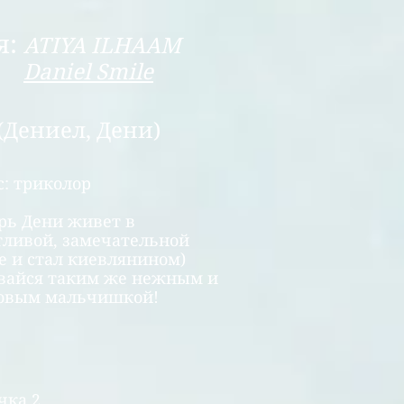
я:
ATIYA ILHAAM
Daniel Smile
(Дениел, Дени)
с: триколор
рь Дени живет в
тливой, замечательной
е и стал киевлянином)
вайся таким же нежным и
овым мальчишкой!
чка 2