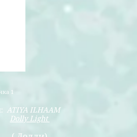
чка 1
я:
ATIYA ILHAAM
Dolly Light
 Долли)