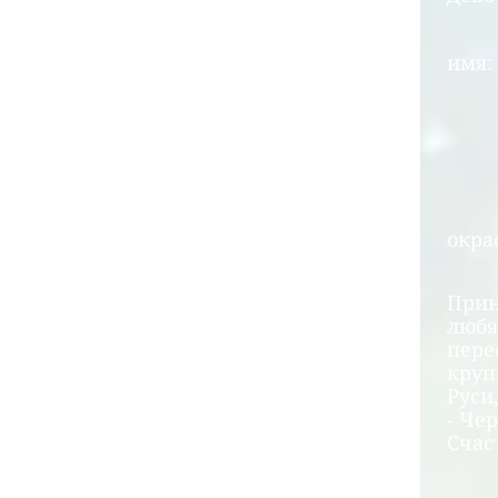
имя:
окра
Прин
любя
пере
круп
Руси
- Че
Счас