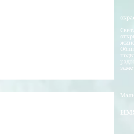
окра
Свет
откр
жине
Общи
подв
радо
заме
Маль
им