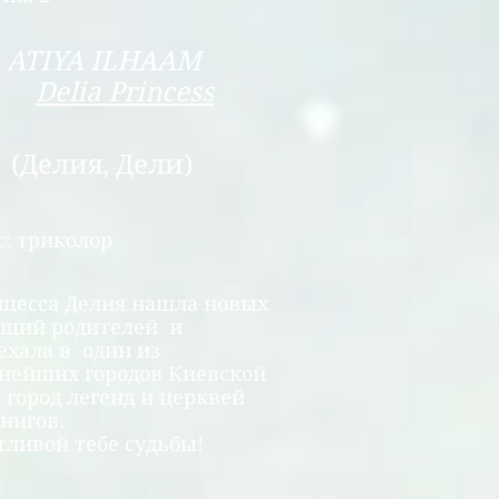
ATIYA ILHAAM
Delia Princess
(Делия, Дели)
с: триколор
цесса Делия нашла новых
щий родителей и
ехала в
один из
нейших городов Киевской
,
город легенд и церквей
рнигов.
тливой тебе судьбы!