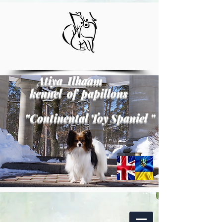
Atiya Ilhaam
kennel of papillons
"
Continental Toy Spaniel
"