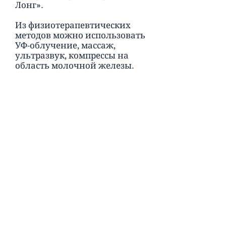
Лонг».
Из физиотерапевтических
методов можно использовать
УФ-облучение, массаж,
ультразвук, компрессы на
область молочной железы.
Мастит у собак, лечение
которого начато на ранних
стадиях, неплохо поддается
коррекции. Если же
заболевание выявлено на
поздних этапах, когда
произошло нагноение, то
следует прибегнуть к
хирургическим методам
лечения.
Оперативное вмешательство
заключается в вскрытии
гнойного очага, удалении