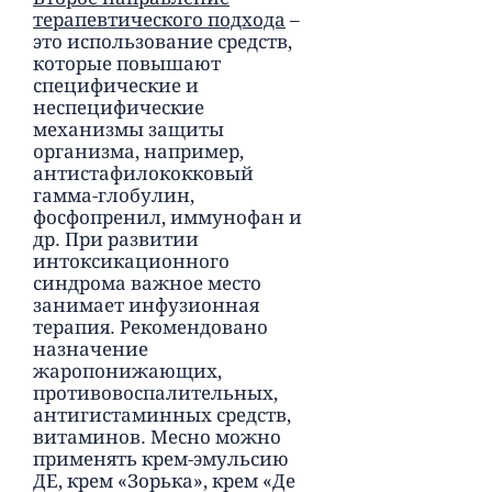
терапевтического подхода
–
это использование средств,
которые повышают
специфические и
неспецифические
механизмы защиты
организма, например,
антистафилококковый
гамма-глобулин,
фосфопренил, иммунофан и
др. При развитии
интоксикационного
синдрома важное место
занимает инфузионная
терапия. Рекомендовано
назначение
жаропонижающих,
противовоспалительных,
антигистаминных средств,
витаминов. Месно можно
применять крем-эмульсию
ДЕ, крем «Зорька», крем «Де