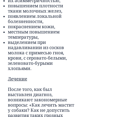
их асимметричностью,
повышением плотности
ткани молочных желез,
появлением локальной
болезненности,
покраснением кожи,
местным повышением
температуры,
выделением при
надавливании из сосков
молока с примесью гноя,
крови, с серовато-белыми,
зеленовато-бурыми
хлопьями.
Лечение
После того, как был
выставлен диагноз,
возникают закономерные
вопросы: «Как лечить мастит
у собаки? Как не допустить
развития таких грозных