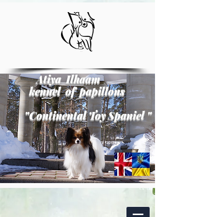
Atiya Ilhaam
kennel of papillons
"
Continental Toy Spaniel
"