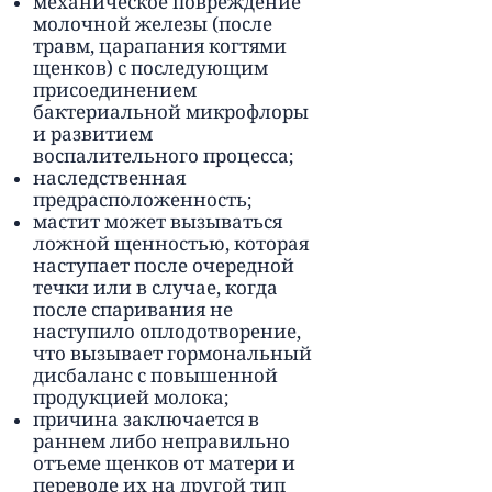
механическое повреждение
молочной железы (после
травм, царапания когтями
щенков) с последующим
присоединением
бактериальной микрофлоры
и развитием
воспалительного процесса;
наследственная
предрасположенность;
мастит может вызываться
ложной щенностью, которая
наступает после очередной
течки или в случае, когда
после спаривания не
наступило оплодотворение,
что вызывает гормональный
дисбаланс с повышенной
продукцией молока;
причина заключается в
раннем либо неправильно
отъеме щенков от матери и
переводе их на другой тип