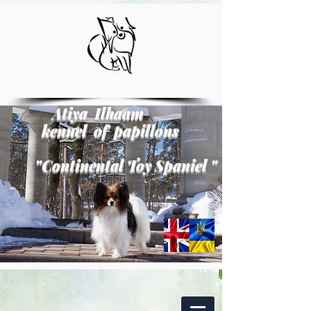
Atiya Ilhaam
kennel of papillons
"
Continental Toy Spaniel
"