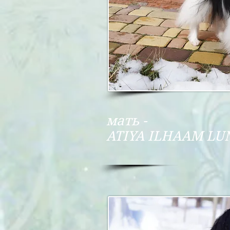
мать -
ATIYA ILHAAM LU