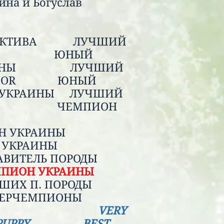
ина и Богуслав
сси
лы:
СПЕКТИВА ЛУЧШИЙ
 ЮНЫЙ
РАИНЫ ЛУЧШИЙ
 JUNIOR ЮНЫЙ
Н УКРАИНЫ ЛУЧШИЙ
 ЧЕМПИОН
ИНЫ
ИОН УКРАИНЫ
ИОН УКРАИНЫ
АВИТЕЛЬ ПОРОДЫ
МПИОН УКРАИНЫ
ЧШИХ П. ПОРОДЫ
ИНТЕРЧЕМПИОНЫ
VERY
ST PUPPY, BEST