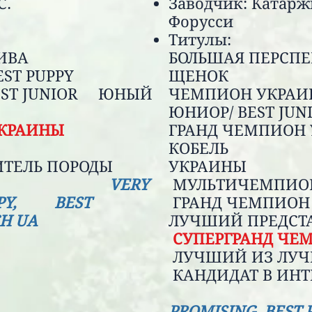
жачих О.С.
Заводчик: Катарж
Фору
лы:
Титу
СПЕКТИВА
БОЛЬШАЯ ПЕР
EST PUPPY
ЩЕНОК
EST JUNIOR ЮНЫЙ
ЧЕМПИОН УК
ИНЫ
ЮНИОР/ BEST
УКРАИНЫ
ГРАНД ЧЕМПИО
 СУКА
КОБЕЛЬ
ВИТЕЛЬ ПОРОДЫ
УКРА
VERY
МУЛЬТИЧЕМП
UPPY, BEST
ГРАНД ЧЕМП
CH UA
ЛУЧШИЙ ПРЕДСТ
СУПЕРГРАНД ЧЕ
ЛУЧШИЙ ИЗ ЛУ
КАНДИДАТ В 
PROMISING. BE