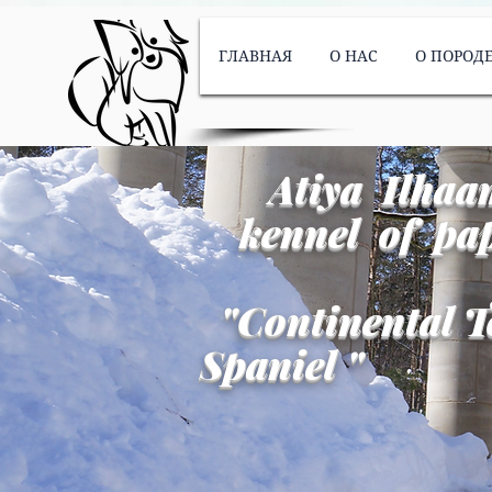
ГЛАВНАЯ
О НАС
О ПОРОД
Atiya Ilhaa
kennel of pap
"
Continental T
Spaniel
"