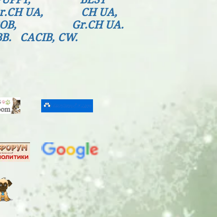
 JGr.CH UA, CH UA,
W, BOB, Gr.CH UA.
BB. CACIB, CW.