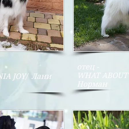
отец -
WHAT ABOUT 
NIA JOY/ Лани
Норман