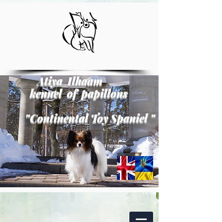
Atiya Ilhaam
kennel of papillons
"
Continental Toy Spaniel
"