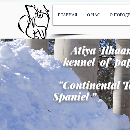
ГЛАВНАЯ
О НАС
О ПОРОД
Atiya Ilhaa
kennel of pap
"
Continental T
Spaniel
"