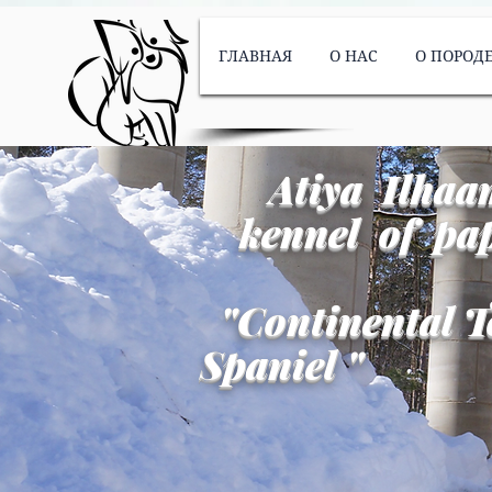
ГЛАВНАЯ
О НАС
О ПОРОД
Atiya Ilhaa
kennel of pap
"
Continental T
Spaniel
"