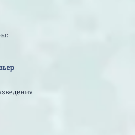
ры:
мин &
вьер
зведения