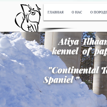
ГЛАВНАЯ
О НАС
О ПОРОД
Atiya Ilhaa
kennel of pap
"
Continental T
Spaniel
"