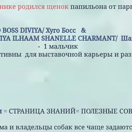
нике родился щенок
папильона от пар
GO BOSS DIVIYA/ Х
M SHANELLE CHARMANT/ Шан
- 1 мальчик
для выставочной карьеры и разв
и
= СТРАНИЦА ЗНАНИЙ= ПОЛЕЗНЫЕ СОВ
а и владельцы собак все чаще задаютс