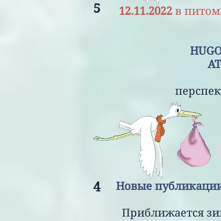
5
12.11.2022
в питом
HU
ATIYA ILHAA
перспективны 
4
Новые публикаци
Приближается зим