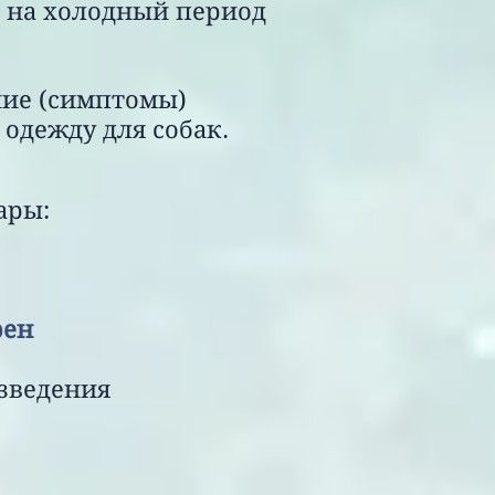
 на холодный период
ние (симптомы)
одежду для собак.
ары:
уго Босс &
рен
ведения