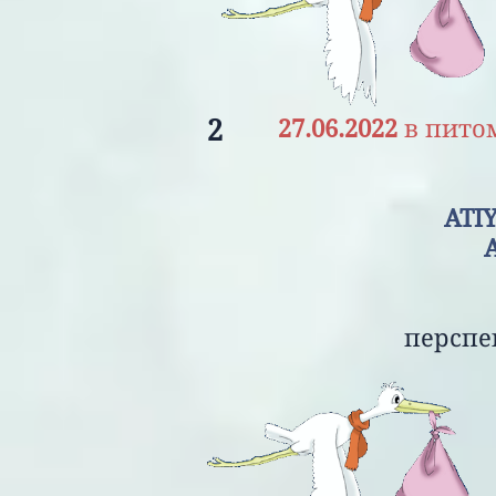
2
27.06.2022
в пито
ATI
ATIYA ILHAA
перспективный