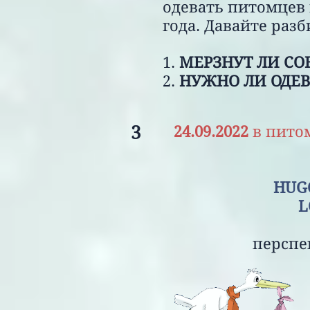
одевать питомцев
года. Давайте разб
1.
МЕРЗНУТ ЛИ С
2.
НУЖНО ЛИ ОДЕВ
3
24.09.2022
в пито
HU
LORRAINE T
перспективны