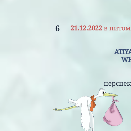
6
21.12.2022
в питом
AT
WHAT ABOUT
перспективные