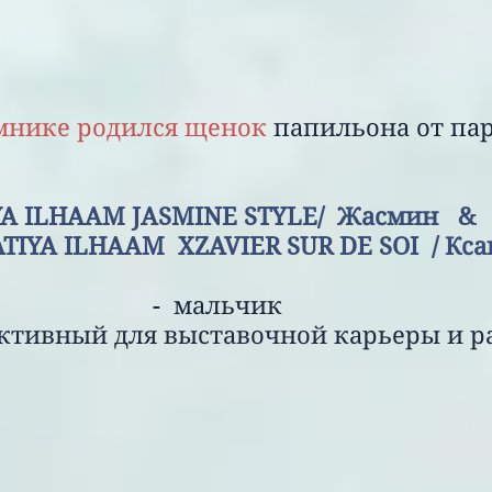
мнике родился щенок
папильона от па
YA ILHAAM
JASMINE STYLЕ/
Жас
M XZAVIER SUR DE SOI / Кса
- мальчик
 для выставочной карьеры и ра