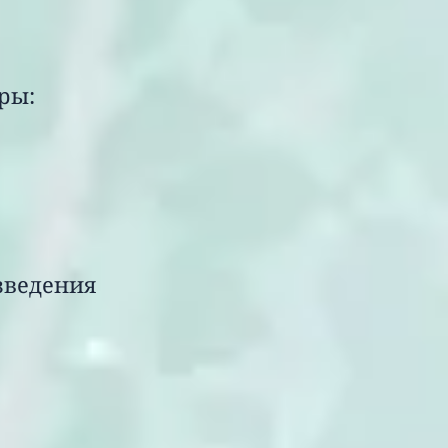
ары:
OY/ Лани &
ведения