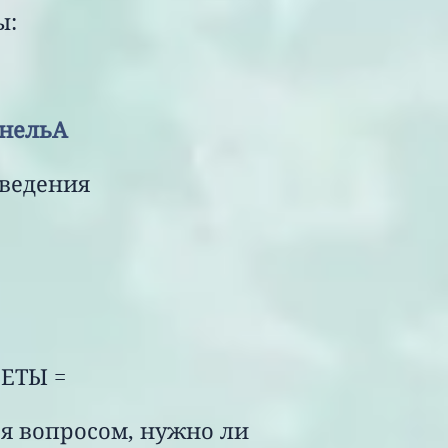
ы:
уго Босс &
ельА
едения
ЕТЫ =
я вопросом, нужно ли