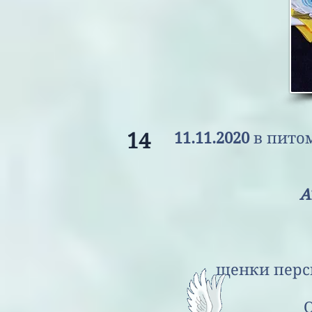
14
11.11.2020
в пито
ATI
- 1 м
щенки перспект
Открыта пр