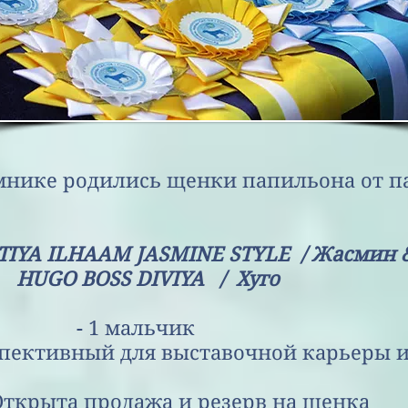
мнике родились щенки папильона от п
YA ILHAAM
JASMINE STYLE
/ Жасмин 
HUGO BOSS DIVIYA
/ Хуго
альчик
ивный для выставочной карьеры и 
одажа и резерв на щенка