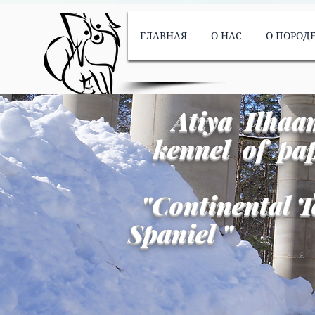
ГЛАВНАЯ
О НАС
О ПОРОД
Atiya Ilhaa
kennel of pap
"
Continental T
Spaniel
"