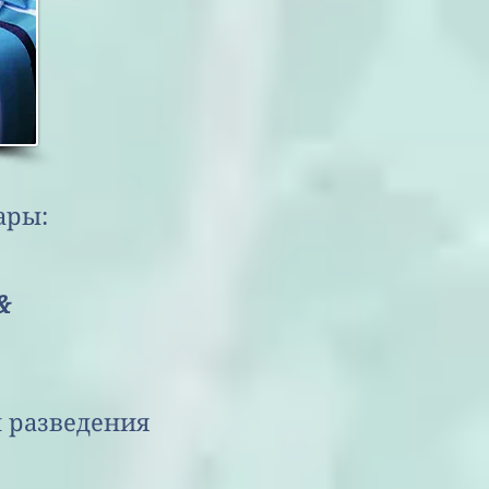
ары:
&
разведения