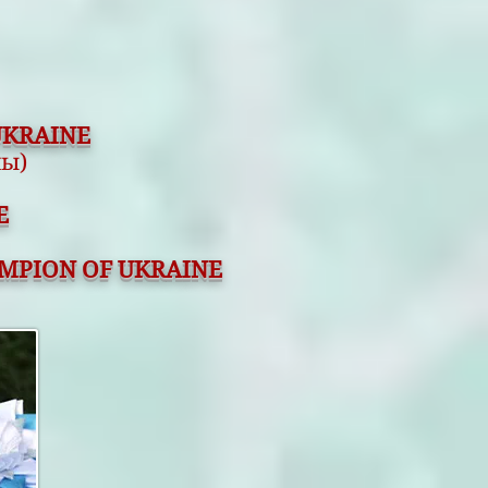
UKRAINE
ны)
E
MPION OF UKRAINE